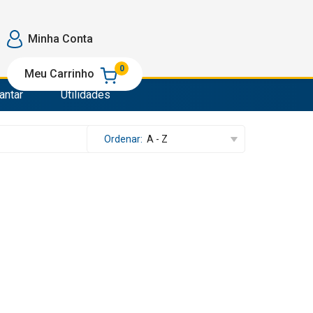
o
Minha Conta
e Passar
0
Meu Carrinho
antar
Utilidades
o
om
Ordenar:
A - Z
e Passar