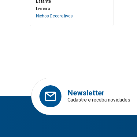
Estante
C
Sa
Livreiro
Nichos Decorativos
Me
Be
Ni
Ca
Pe
Ca
Sa
Ar
Be
Ca
Newsletter
Ca
Cadastre e receba novidades
Ar